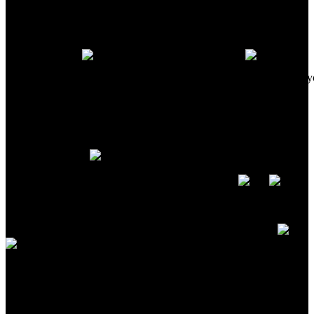
Reemplaza este texto con el tuyo.
Reemplaza este texto con el tuy
Eso es un texto de ejemplo.
Eso es un texto de ejemplo.